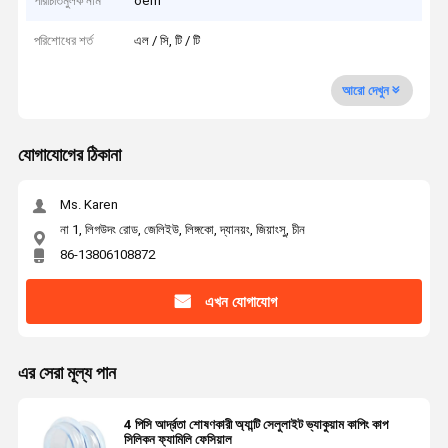
পরিচিতিমুলক নাম
oem
পরিশোধের শর্ত
এল / সি, টি / টি
আরো দেখুন
যোগাযোগের ঠিকানা
Ms. Karen
না 1, লিগউদং রোড, জেলিইউ, লিঙ্গকো, দ্যানয়ং, জিয়াংসু, চীন
86-13806108872
এখন যোগাযোগ
এর সেরা মূল্য পান
4 পিসি আর্দ্রতা শোষণকারী অ্যান্টি সেলুলাইট ভ্যাকুয়াম কাপিং কাপ
সিলিকন ফ্যামিলি ফেসিয়াল