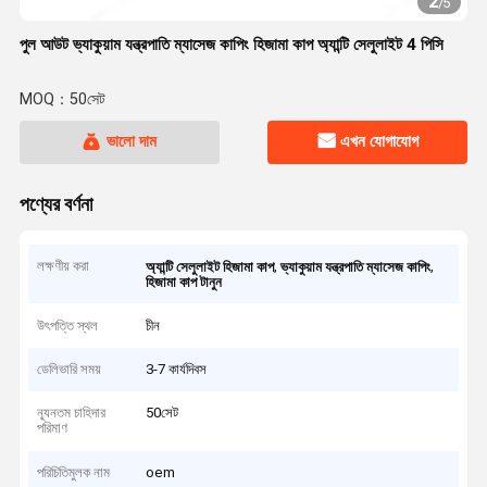
2
/
5
পুল আউট ভ্যাকুয়াম যন্ত্রপাতি ম্যাসেজ কাপিং হিজামা কাপ অ্যান্টি সেলুলাইট 4 পিসি
MOQ：50সেট
ভালো দাম
এখন যোগাযোগ
পণ্যের বর্ণনা
লক্ষণীয় করা
,
,
অ্যান্টি সেলুলাইট হিজামা কাপ
ভ্যাকুয়াম যন্ত্রপাতি ম্যাসেজ কাপিং
হিজামা কাপ টানুন
উৎপত্তি স্থল
চীন
ডেলিভারি সময়
3-7 কার্যদিবস
ন্যূনতম চাহিদার
50সেট
পরিমাণ
পরিচিতিমুলক নাম
oem