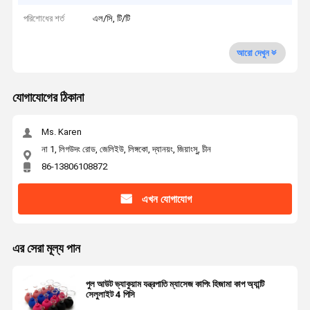
পরিশোধের শর্ত
এল/সি, টি/টি
আরো দেখুন
যোগাযোগের ঠিকানা
Ms. Karen
না 1, লিগউদং রোড, জেলিইউ, লিঙ্গকো, দ্যানয়ং, জিয়াংসু, চীন
86-13806108872
এখন যোগাযোগ
এর সেরা মূল্য পান
পুল আউট ভ্যাকুয়াম যন্ত্রপাতি ম্যাসেজ কাপিং হিজামা কাপ অ্যান্টি
সেলুলাইট 4 পিসি