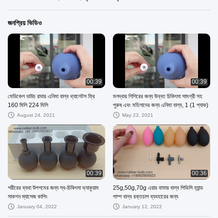
জনপ্রিয় ভিডিও
00:39
00:39
মেডিকেল ডাউচ রাবার এনিমা বাল্ব থ্যালেটস ফ্রি
মলদ্বার শিশিরের জন্য উন্নত চিকিৎসা সামগ্রী সহ
160 মিলি 224 মিলি
পুরুষ এবং মহিলাদের জন্য এনিমা বাল্ব, 1 (1 প্যাক)
August 24, 2021
May 23, 2021
00:39
00:36
শরীরের ব্যথা উপশমের জন্য স্ব-চিকিৎসা ভ্যাকুয়াম
25g,50g,70g এয়ার বাফার বাল্ব পিভিসি হ্যান্ড
সাকশন ম্যাসেজ কাপিং
পাম্প বাল্ব রক্তচাপ ব্যবহারের জন্য
January 04, 2022
January 12, 2022