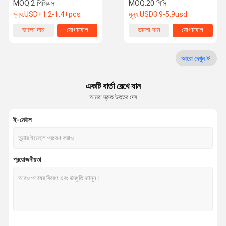
জিমন্যাস্টিকস বল
সাইজ
MOQ:
2 পিসিএস
MOQ:
20 পিসি
মূল্য:
USD+1.2-1.4+pcs
মূল্য:
USD3.9-5.9usd
কারখানা ভ্রমণ
মান নিয়ন্ত্রণ
যোগাযোগ করুন
খবর
ভালো দাম
যোগাযোগ
ভালো দাম
যোগাযোগ
আরো দেখুন
একটি বার্তা রেখে যান
উদ্ধৃতির জন্য
আমরা দ্রুত উত্তর দেব
আবেদন
ই-মেইল
রাবার স্তন্যপান ব্লক
রাবার বাল্ব ইয়ার Syringe
প্রয়োজনীয়তা
ছন্দবদ্ধ জিমন্যাস্টিক বল
রিদমিক জিম বল
রাবার ধুলো বাল্ব