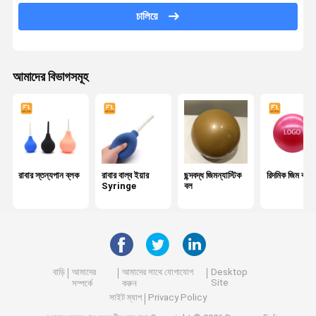
এয়ার Puffer বাল্ব
চালিয়ে
মেডিকেল হাত পাম্প
বাল্ব এয়ার ব্লোয়ার
আমাদের বিভাগসমূহ
Inflatable এয়ার ব্ল্যাডার
মেডিকেল গ্রেড টিউবিং
এয়ার ফ্লো কন্ট্রোল ভালভ
রাবার স্তন্যপান ব্লক
রাবার বাল্ব ইয়ার
ছন্দবদ্ধ জিমন্যাস্টিক
রিদমিক জিম বল
রক্তচাপ বাল্ব
Syringe
বল
ইয়োনি বাষ্প আসন
ফেসিয়াল কাপিং সেট
বাড়ি
আমাদের
আমাদের সাথে যোগাযোগ
Desktop
হিজামা কাপিং সেট
Site
সম্পর্কে
করুন
সাইট ম্যাপ
Privacy Policy