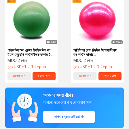
পাইলেটস স্মল বেন্ডার রিদমিক জিম বল
অলিম্পিয়া টুলস রিদমিক জিমন্যাস্টিকস
ইকো ফ্রেন্ডলি কাস্টমাইজড কালার 9
বল কাস্টম কালার
ইঞ্চি
15/16/17/18সেমি
MOQ:
2 পিসি
MOQ:
2 পিসি
মূল্য:
USD+1.2-1.4+pcs
মূল্য:
USD+1.2-1.4+pcs
ভালো দাম
যোগাযোগ
ভালো দাম
যোগাযোগ
আপনার সময় বাঁচান
আমাদের সাথে সেরা পণ্য যোগাযোগ করুন।
আপনার প্রয়োজনীয়তা দিন