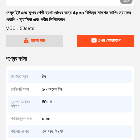
2
/
5
সেলুলাইট এবং মুখের পেশী ব্যথা রোধের জন্য 4pcs বিভিন্ন সাকশন কাপিং ম্যাসেজ
থেরাপি - ফ্যাসিয়া এবং শরীর শিথিলকরণ
MOQ：50sets
ভালো দাম
এখন যোগাযোগ
পণ্যের বর্ণনা
উৎপত্তি স্থল
চীন
ডেলিভারি সময়
3-7 কাজের দিন
ন্যূনতম চাহিদার
50sets
পরিমাণ
পরিচিতিমুলক নাম
oem
পরিশোধের শর্ত
এল / সি, টি / টি