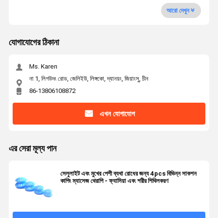
আরো দেখুন
যোগাযোগের ঠিকানা
Ms. Karen
না 1, লিগউদং রোড, জেলিইউ, লিঙ্গকো, দ্যানয়ং, জিয়াংসু, চীন
86-13806108872
এখন যোগাযোগ
এর সেরা মূল্য পান
সেলুলাইট এবং মুখের পেশী ব্যথা রোধের জন্য 4pcs বিভিন্ন সাকশন
কাপিং ম্যাসেজ থেরাপি - ফ্যাসিয়া এবং শরীর শিথিলকরণ