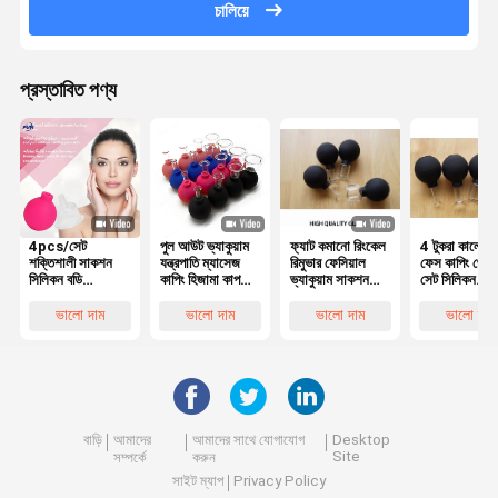
চালিয়ে
প্রস্তাবিত পণ্য
4pcs/সেট
পুল আউট ভ্যাকুয়াম
ফ্যাট কমানো রিংকেল
4 টুকরা কালো গ্
শক্তিশালী সাকশন
যন্ত্রপাতি ম্যাসেজ
রিমুভার ফেসিয়াল
ফেস কাপিং থেরাপ
সিলিকন বডি
কাপিং হিজামা কাপ
ভ্যাকুয়াম সাকশন
সেট সিলিকন
ম্যাসাজার ভ্যাকুয়াম
অ্যান্টি সেলুলাইট 4
ম্যাসেজ কাপ এন্টি
ভ্যাকুয়াম ফেসিয়
কাপিং কাপ এন্টি
পিসি
সেলুলাইট
ম্যাসেজ কাপ এন্ট
ভালো দাম
ভালো দাম
ভালো দাম
ভালো দাম
সেলুলাইট ভ্যাকুয়াম
সেলুলাইট লিম্ফ্য
ক্যান কাপিং কাপ
সেট
ম্যাসেজ রিল্যাক্স
বাড়ি
আমাদের
আমাদের সাথে যোগাযোগ
Desktop
Site
সম্পর্কে
করুন
সাইট ম্যাপ
Privacy Policy