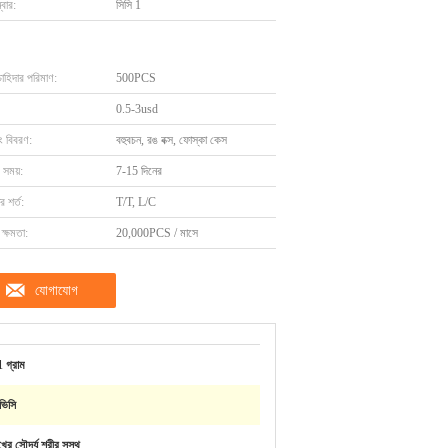
বার:
সিসি 1
চাহিদার পরিমাণ:
500PCS
0.5-3usd
ং বিবরণ:
বহুবচন, রঙ বক্স, ফোস্কা কেস
 সময়:
7-15 দিনের
 শর্ত:
T/T, L/C
ক্ষমতা:
20,000PCS / মাসে
যোগাযোগ
 গ্রাম
ভিসি
খের সৌন্দর্য শরীর সুস্থ