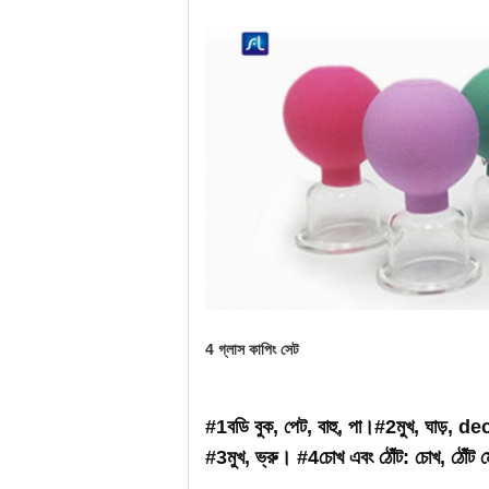
4 গ্লাস কাপিং সেট
#1
বডি বুক, পেট, বাহু, পা।
#2
মুখ, ঘাড়, d
#3
মুখ, ভ্রু।
#4
চোখ এবং ঠোঁট: চোখ, ঠোঁট 