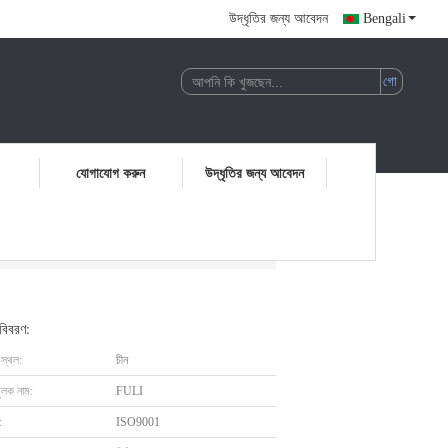
উদ্ধৃতির জন্য আবেদন
Bengali
যোগাযোগ করুন
উদ্ধৃতির জন্য আবেদন
পিং সেট
 বিবরণ:
 স্থল:
চীন
ুলক নাম:
FULI
:
ISO9001