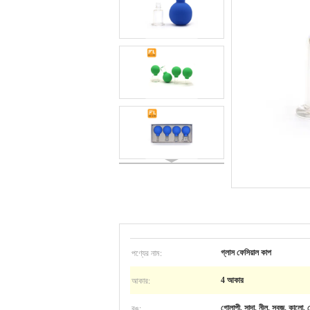
পণ্যের নাম:
গ্লাস ফেসিয়াল কাপ
আকার:
4 আকার
রঙ:
গোলাপী, সাদা, নীল, সবুজ, কালো, ব