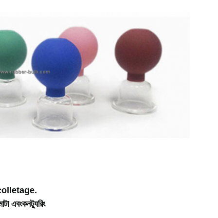
ecolletage.
মোটা এবং
কনট্যুরিং