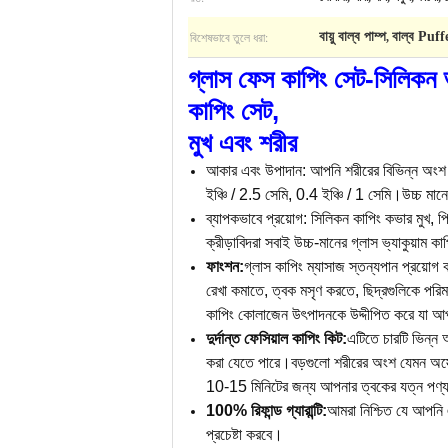
বিশেষভাবে তুলে ধরা:
বায়ু বাল্ব পাম্প
বাল্ব Puff
,
গ্লাস ফেস কাপিং সেট-সিলিকন ভ্
কাপিং সেট,
মুখ এবং শরীর
আকার এবং উপাদান: আপনি শরীরের বিভিন্ন অংশ অনু
ইঞ্চি / 2.5 সেমি, 0.4 ইঞ্চি / 1 সেমি।উচ্চ মা
ব্যাপকভাবে প্রয়োগ: সিলিকন কাপিং কভার মুখ, পিছ
ক্রীড়াবিদরা সবাই উচ্চ-মানের গ্লাস ভ্যাকুয়াম কা
ফাংশন:
গ্লাস কাপিং ম্যাসাজ স্তন্যপান প্রয়োগ কর
রেখা কমাতে, ত্বক মসৃণ করতে, ছিদ্রগুলিকে পরিম
কাপিং কোলাজেন উৎপাদনকে উদ্দীপিত করে যা আপনার
দুর্দান্ত ফেসিয়াল কাপিং কিট:
এটিতে চারটি ভিন্ন 
করা যেতে পারে।বড়গুলো শরীরের অংশ যেমন অস্ত্র
10-15 মিনিটের জন্য আপনার ত্বকের যত্ন পণ্য
100% রিফান্ড গ্যারান্টি:
আমরা নিশ্চিত যে আপনি এ
প্রচেষ্টা করবে।