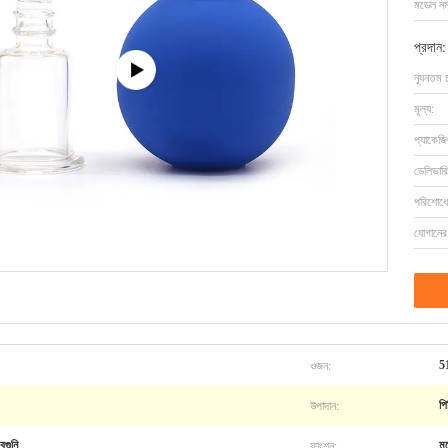
মডেল নম্
প্রদান:
ন্যূনতম 
মূল্য:
প্যাকেজি
ডেলিভারি
পরিশোধের
যোগানের 
ওজন:
51
উপাদান:
পি
ফাংশন:
েগুনি
মু