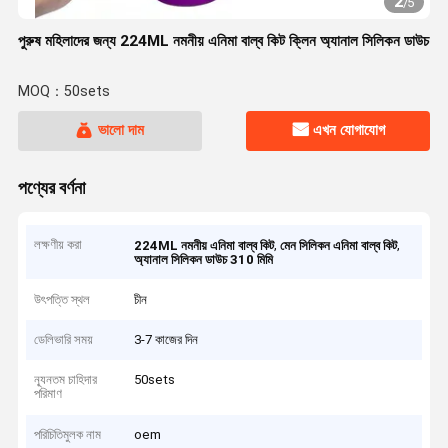
2
/
5
পুরুষ মহিলাদের জন্য 224ML নমনীয় এনিমা বাল্ব কিট ক্লিন অ্যানাল সিলিকন ডাউচ
MOQ：50sets
ভালো দাম
এখন যোগাযোগ
পণ্যের বর্ণনা
লক্ষণীয় করা
,
,
224ML নমনীয় এনিমা বাল্ব কিট
মেন সিলিকন এনিমা বাল্ব কিট
অ্যানাল সিলিকন ডাউচ 310 মিমি
উৎপত্তি স্থল
চীন
ডেলিভারি সময়
3-7 কাজের দিন
ন্যূনতম চাহিদার
50sets
পরিমাণ
পরিচিতিমুলক নাম
oem