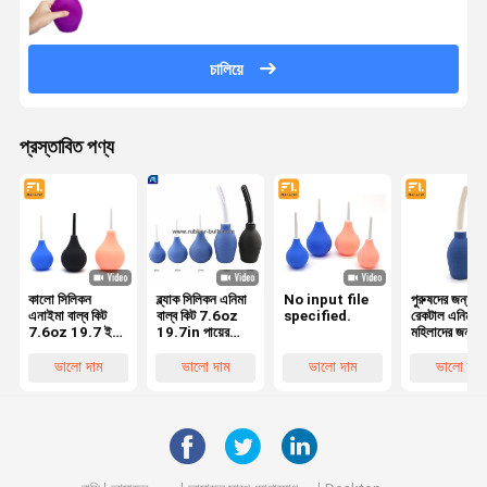
চালিয়ে
প্রস্তাবিত পণ্য
কালো সিলিকন
ব্ল্যাক সিলিকন এনিমা
No input file
পুরুষদের জন্য
এনাইমা বাল্ব কিট
বাল্ব কিট 7.6oz
specified.
রেকটাল এনিমা বা
7.6oz 19.7 ইঞ্চি
19.7in পায়ের
মহিলাদের জন্য
পায়ের পাতার
পাতার মোজাবিশেষ +
অ্যানাল ডুচ, নর
মোজাবিশেষ
4 প্রতিস্থাপন
এবং মসৃণ অগ্রভ
ভালো দাম
ভালো দাম
ভালো দাম
ভালো দাম
অগ্রভাগ (কালো)
সহ পুনঃব্যবহারয
সঙ্গে পুরুষদের
যোনি বা অ্যানাল
মহিলাদের জন্য
ক্লিস্টার ক্লিনার
পরিষ্কার পায়ুপথ