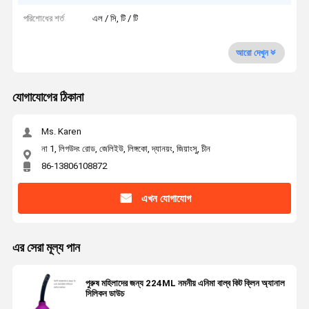
পরিশোধের শর্ত
এল / সি, টি / টি
আরো দেখুন
যোগাযোগের ঠিকানা
Ms. Karen
না 1, লিগউদং রোড, জেলিইউ, লিঙ্গকো, দ্যানয়ং, জিয়াংসু, চীন
86-13806108872
এখন যোগাযোগ
এর সেরা মূল্য পান
পুরুষ মহিলাদের জন্য 224ML নমনীয় এনিমা বাল্ব কিট ক্লিন অ্যানাল
সিলিকন ডাউচ