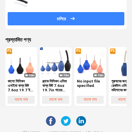
চালিয়ে
প্রস্তাবিত পণ্য
কালো সিলিকন
ব্ল্যাক সিলিকন এনিমা
No input file
পুরুষদের জন্য
এনাইমা বাল্ব কিট
বাল্ব কিট 7.6oz
specified.
রেকটাল এনিমা বা
7.6oz 19.7 ইঞ্চি
19.7in পায়ের
মহিলাদের জন্য
পায়ের পাতার
পাতার মোজাবিশেষ +
অ্যানাল ডুচ, নর
মোজাবিশেষ
4 প্রতিস্থাপন
এবং মসৃণ অগ্রভ
ভালো দাম
ভালো দাম
ভালো দাম
ভালো দাম
অগ্রভাগ (কালো)
সহ পুনঃব্যবহারয
সঙ্গে পুরুষদের
যোনি বা অ্যানাল
মহিলাদের জন্য
ক্লিস্টার ক্লিনার
পরিষ্কার পায়ুপথ