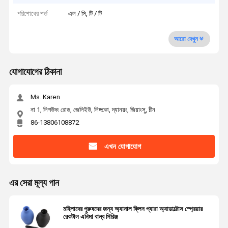
পরিশোধের শর্ত
এল / সি, টি / টি
আরো দেখুন
যোগাযোগের ঠিকানা
Ms. Karen
না 1, লিগউদং রোড, জেলিইউ, লিঙ্গকো, দ্যানয়ং, জিয়াংসু, চীন
86-13806108872
এখন যোগাযোগ
এর সেরা মূল্য পান
মহিলাদের পুরুষদের জন্য অ্যানাল ক্লিন প্যারা অ্যাডাল্টোস স্প্রেয়ার
রেকটাল এনিমা বাল্ব সিরিঞ্জ