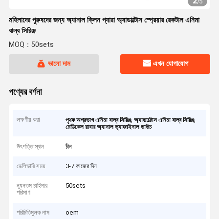
2
/
5
মহিলাদের পুরুষদের জন্য অ্যানাল ক্লিন প্যারা অ্যাডাল্টোস স্প্রেয়ার রেকটাল এনিমা
বাল্ব সিরিঞ্জ
MOQ：50sets
ভালো দাম
এখন যোগাযোগ
পণ্যের বর্ণনা
লক্ষণীয় করা
,
,
পৃথক অগ্রভাগ এনিমা বাল্ব সিরিঞ্জ
অ্যাডাল্টোস এনিমা বাল্ব সিরিঞ্জ
মেডিকেল রাবার অ্যানাল ভ্যাজাইনাল ডাউচ
উৎপত্তি স্থল
চীন
ডেলিভারি সময়
3-7 কাজের দিন
ন্যূনতম চাহিদার
50sets
পরিমাণ
পরিচিতিমুলক নাম
oem