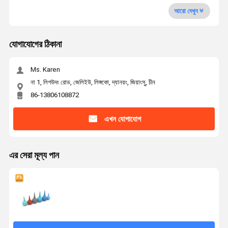
আরো দেখুন
যোগাযোগের ঠিকানা
Ms. Karen
না 1, লিগউদং রোড, জেলিইউ, লিঙ্গকো, দ্যানয়ং, জিয়াংসু, চীন
86-13806108872
এখন যোগাযোগ
এর সেরা মূল্য পান