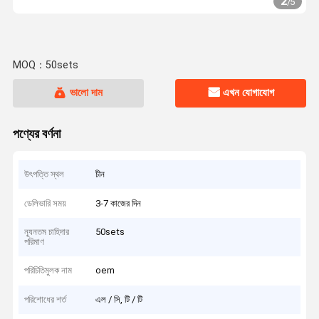
2
/
5
MOQ：50sets
ভালো দাম
এখন যোগাযোগ
পণ্যের বর্ণনা
উৎপত্তি স্থল
চীন
ডেলিভারি সময়
3-7 কাজের দিন
ন্যূনতম চাহিদার
50sets
পরিমাণ
পরিচিতিমুলক নাম
oem
পরিশোধের শর্ত
এল / সি, টি / টি