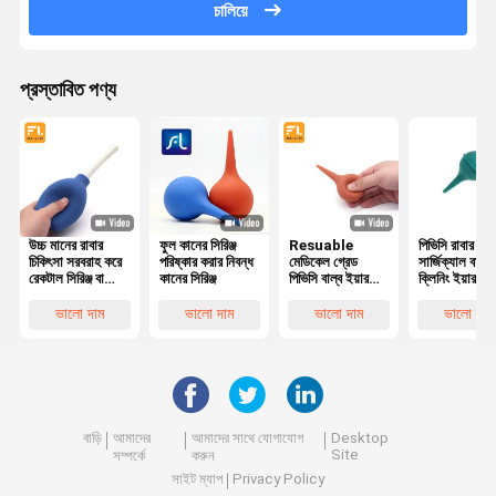
চালিয়ে
প্রস্তাবিত পণ্য
উচ্চ মানের রাবার
ফুল কানের সিরিঞ্জ
Resuable
পিভিসি রাবার মে
চিকিৎসা সরবরাহ করে
পরিষ্কার করার নিবন্ধ
মেডিকেল গ্রেড
সার্জিক্যাল বাল্ব
রেকটাল সিরিঞ্জ বা
কানের সিরিঞ্জ
পিভিসি বাল্ব ইয়ার
ক্লিনিং ইয়ার সিরি
সিরিঞ্জ এনিমা
সেচ এবং সিরিয়ালিং
25ml / 35ml
ভালো দাম
ভালো দাম
ভালো দাম
ভালো দাম
OEM আদেশ
বাড়ি
আমাদের
আমাদের সাথে যোগাযোগ
Desktop
Site
সম্পর্কে
করুন
সাইট ম্যাপ
Privacy Policy