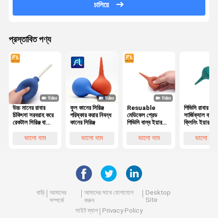
চালিয়ে
প্রস্তাবিত পণ্য
উচ্চ মানের রাবার
ফুল কানের সিরিঞ্জ
Resuable
পিভিসি রাবার মে
চিকিৎসা সরবরাহ করে
পরিষ্কার করার নিবন্ধ
মেডিকেল গ্রেড
সার্জিক্যাল বাল্ব
রেকটাল সিরিঞ্জ বা
কানের সিরিঞ্জ
পিভিসি বাল্ব ইয়ার
ক্লিনিং ইয়ার সিরি
সিরিঞ্জ এনিমা
সেচ এবং সিরিয়ালিং
25ml / 35ml
ভালো দাম
ভালো দাম
ভালো দাম
ভালো দাম
OEM আদেশ
বাড়ি
আমাদের
আমাদের সাথে যোগাযোগ
Desktop
Site
সম্পর্কে
করুন
সাইট ম্যাপ
Privacy Policy