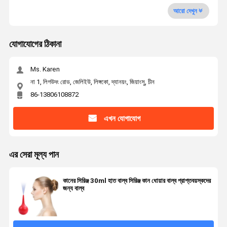
আরো দেখুন
যোগাযোগের ঠিকানা
Ms. Karen
না 1, লিগউদং রোড, জেলিইউ, লিঙ্গকো, দ্যানয়ং, জিয়াংসু, চীন
86-13806108872
এখন যোগাযোগ
এর সেরা মূল্য পান
কানের সিরিঞ্জ 30ml হাত বাল্ব সিরিঞ্জ কান ধোয়ার বাল্ব প্রাপ্তবয়স্কদের
জন্য বাল্ব