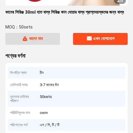
2
/
4
কানের সিরিঞ্জ 30ml হাত বাল্ব সিরিঞ্জ কান ধোয়ার বাল্ব প্রাপ্তবয়স্কদের জন্য বাল্ব
MOQ：50sets
ভালো দাম
এখন যোগাযোগ
পণ্যের বর্ণনা
উৎপত্তি স্থল
চীন
ডেলিভারি সময়
3-7 কাজের দিন
ন্যূনতম চাহিদার
50sets
পরিমাণ
পরিচিতিমুলক নাম
oem
পরিশোধের শর্ত
এল / সি, টি / টি