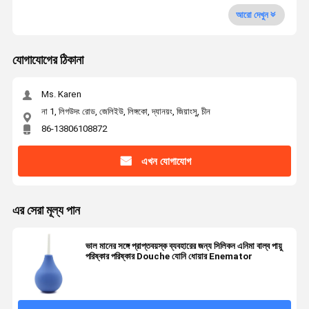
আরো দেখুন
যোগাযোগের ঠিকানা
Ms. Karen
না 1, লিগউদং রোড, জেলিইউ, লিঙ্গকো, দ্যানয়ং, জিয়াংসু, চীন
86-13806108872
এখন যোগাযোগ
এর সেরা মূল্য পান
ভাল মানের সঙ্গে প্রাপ্তবয়স্ক ব্যবহারের জন্য সিলিকন এনিমা বাল্ব পায়ু
পরিষ্কার পরিষ্কার Douche যোনি ধোয়ার Enemator