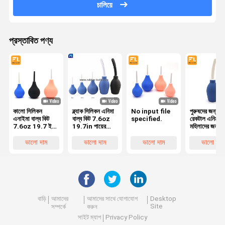
চালিয়ে
প্রস্তাবিত পণ্য
কালো সিলিকন
ব্ল্যাক সিলিকন এনিমা
No input file
পুরুষদের জন্য
এনাইমা বাল্ব কিট
বাল্ব কিট 7.6oz
specified.
রেকটাল এনিমা বা
7.6oz 19.7 ইঞ্চি
19.7in পায়ের
মহিলাদের জন্য
পায়ের পাতার
পাতার মোজাবিশেষ +
অ্যানাল ডুচ, নর
মোজাবিশেষ
4 প্রতিস্থাপন
এবং মসৃণ অগ্রভ
ভালো দাম
ভালো দাম
ভালো দাম
ভালো দাম
অগ্রভাগ (কালো)
সহ পুনঃব্যবহারয
সঙ্গে পুরুষদের
যোনি বা অ্যানাল
মহিলাদের জন্য
ক্লিস্টার ক্লিনার
পরিষ্কার পায়ুপথ
বাড়ি
আমাদের
আমাদের সাথে যোগাযোগ
Desktop
Site
সম্পর্কে
করুন
সাইট ম্যাপ
Privacy Policy