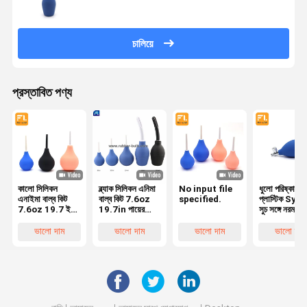
চালিয়ে
প্রস্তাবিত পণ্য
কালো সিলিকন
ব্ল্যাক সিলিকন এনিমা
No input file
ধুলো পরিষ্কারের
এনাইমা বাল্ব কিট
বাল্ব কিট 7.6oz
specified.
প্লাস্টিক Syr
7.6oz 19.7 ইঞ্চি
19.7in পায়ের
সুচ সঙ্গে নরম রাব
পায়ের পাতার
পাতার মোজাবিশেষ +
স্তন্যপান ব্লক
মোজাবিশেষ
4 প্রতিস্থাপন
ভালো দাম
ভালো দাম
ভালো দাম
ভালো দাম
অগ্রভাগ (কালো)
সঙ্গে পুরুষদের
মহিলাদের জন্য
পরিষ্কার পায়ুপথ