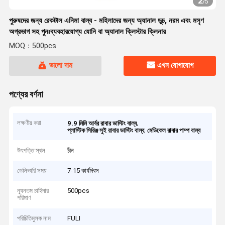
2
/
5
পুরুষদের জন্য রেকটাল এনিমা বাল্ব - মহিলাদের জন্য অ্যানাল ডুচ, নরম এবং মসৃণ
অগ্রভাগ সহ পুনঃব্যবহারযোগ্য যোনি বা অ্যানাল ক্লিস্টার ক্লিনার
MOQ：500pcs
ভালো দাম
এখন যোগাযোগ
পণ্যের বর্ণনা
লক্ষণীয় করা
,
9.9 মিমি আর্বর রাবার ডাস্টিং বাল্ব
,
প্লাস্টিক সিরিঞ্জ সুই রাবার ডাস্টিং বাল্ব
মেডিকেল রাবার পাম্প বাল্ব
উৎপত্তি স্থল
চীন
ডেলিভারি সময়
7-15 কার্যদিবস
ন্যূনতম চাহিদার
500pcs
পরিমাণ
পরিচিতিমুলক নাম
FULI