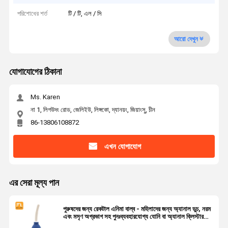
পরিশোধের শর্ত
টি / টি, এল / সি
আরো দেখুন
যোগাযোগের ঠিকানা
Ms. Karen
না 1, লিগউদং রোড, জেলিইউ, লিঙ্গকো, দ্যানয়ং, জিয়াংসু, চীন
86-13806108872
এখন যোগাযোগ
এর সেরা মূল্য পান
পুরুষদের জন্য রেকটাল এনিমা বাল্ব - মহিলাদের জন্য অ্যানাল ডুচ, নরম
এবং মসৃণ অগ্রভাগ সহ পুনঃব্যবহারযোগ্য যোনি বা অ্যানাল ক্লিস্টার
ক্লিনার