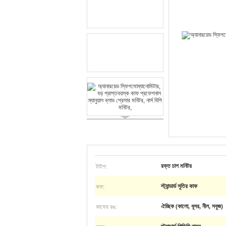
টাইপ:
রক্ত চাপ মনিটর
কফ:
স্ট্যান্ডার্ড সুতির কাফ
কাফের রঙ:
ঐচ্ছিক (কালো, ধূসর, নীল, সবুজ)