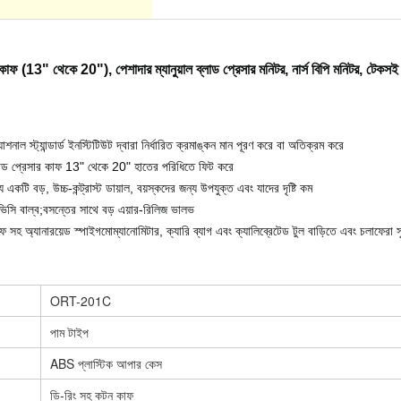
ক কাফ (13" থেকে 20"), পেশাদার ম্যানুয়াল ব্লাড প্রেসার মনিটর, নার্স বিপি মনিটর, টেকস
নাল স্ট্যান্ডার্ড ইনস্টিটিউট দ্বারা নির্ধারিত ক্রমাঙ্কন মান পূরণ করে বা অতিক্রম করে
য়াল ব্লাড প্রেসার কাফ 13" থেকে 20" হাতের পরিধিতে ফিট করে
টি বড়, উচ্চ-কন্ট্রাস্ট ডায়াল, বয়স্কদের জন্য উপযুক্ত এবং যাদের দৃষ্টি কম
 পিভিসি বাল্ব;বসন্তের সাথে বড় এয়ার-রিলিজ ভালভ
্ড কাফ সহ অ্যানারয়েড স্পাইগমোম্যানোমিটার, ক্যারি ব্যাগ এবং ক্যালিব্রেটেড টুল বাড়িতে এবং চলাফেরা 
ORT-201C
পাম টাইপ
ABS প্লাস্টিক আপার কেস
ডি-রিং সহ কটন কাফ