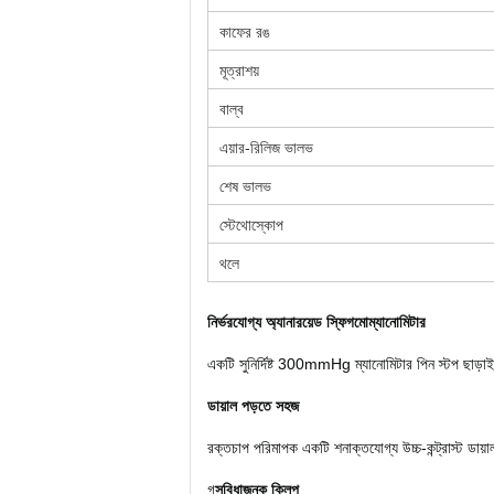
কাফের রঙ
মূত্রাশয়
বাল্ব
এয়ার-রিলিজ ভালভ
শেষ ভালভ
স্টেথোস্কোপ
থলে
নির্ভরযোগ্য অ্যানারয়েড স্ফিগমোম্যানোমিটার
একটি সুনির্দিষ্ট 300mmHg ম্যানোমিটার পিন স্টপ ছাড়া
ডায়াল পড়তে সহজ
রক্তচাপ পরিমাপক একটি শনাক্তযোগ্য উচ্চ-কন্ট্রাস্ট ডায়াল
গ
সুবিধাজনক ক্লিপ