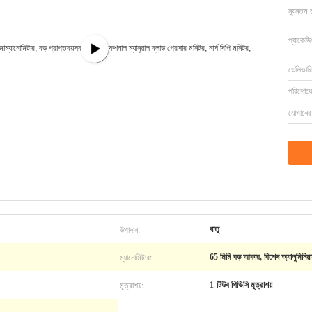
ন্যূনতম 
প্যাকেজি
ডেলিভারি
পরিশোধের
যোগানের 
উপাদান:
ধাতু
ম্যানোমিটার:
65 মিমি বড় আকার, বিশেষ অ্যালুমিনিয়
মূত্রাশয়:
1-টিউব পিভিসি মূত্রাশয়