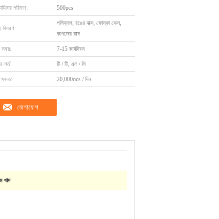
চাহিদার পরিমাণ:
500pcs
পলিব্যাগ, রঙের বাক্স, ফোস্কা কেস,
ং বিবরণ:
কাগজের বাক্স
 সময়:
7-15 কার্যদিবস
 শর্ত:
টি / টি, এল / সি
ক্ষমতা:
20,000ocs / দিন
যোগাযোগ
াম খাদ