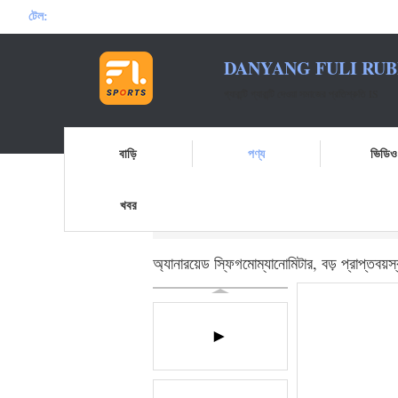
টেল:
DANYANG FULI RUB
গ্যারান্টি গ্যারান্টি দেওয়া সমাজের প্রতিশ্রুতি IS
বাড়ি
পণ্য
ভিডিও
খবর
বাড়ি
পণ্য
মেডিকেল হাত পাম্প
অ্যানারয়েড স্ফিগ
অ্যানারয়েড স্ফিগমোম্যানোমিটার, বড় প্রাপ্তবয়স্