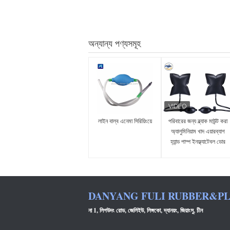
অন্যান্য পণ্যসমূহ
লাইন বাল্ব এনেমা সিরিয়িংয়ে
পরিবারের জন্য ব্ল্যাক মাউন্ট করা
অ্যালুমিনিয়াম খাদ এয়ারব্যাগ
হ্যান্ড পাম্প ইনফ্ল্যাটেবল ডোর
ওপেনার
DANYANG FULI RUBBER&PLA
না 1, লিগউদং রোড, জেলিইউ, লিঙ্গকো, দ্যানয়ং, জিয়াংসু, চীন