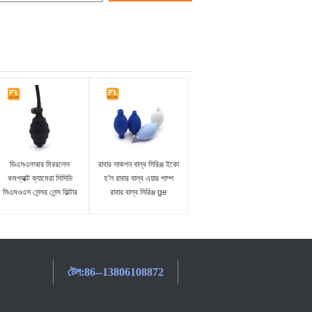
ডিএসএলআর মিররলেস
রাবার সাকশন বাল্ব সিরিঞ্জ ইকো
কমপ্যাক্ট ক্যামেরা সিসিডি
হ'ল রাবার বাল্ব এয়ার পাম্প
সিএমওএস সেন্সর লেন্স ফিল্টার
রাবার বাল্ব সিরিঞ্জ ge
কম্পিউটারের জন্য বাহু সংকুচিত
এয়ার ডাস্ট ব্লোয়ার ব্লাস্টার
ক্লিনার
টেল:
86--13806108872