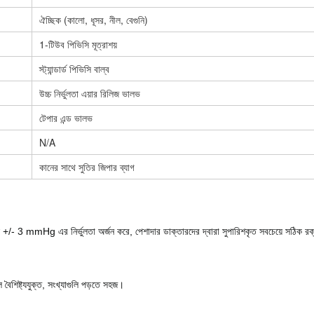
ঐচ্ছিক (কালো, ধূসর, নীল, বেগুনি)
1-টিউব পিভিসি মূত্রাশয়
স্ট্যান্ডার্ড পিভিসি বাল্ব
উচ্চ নির্ভুলতা এয়ার রিলিজ ভালভ
টেপার এন্ড ভালভ
N/A
কানের সাথে সুতির জিপার ব্যাগ
ই +/- 3 mmHg এর নির্ভুলতা অর্জন করে, পেশাদার ডাক্তারদের দ্বারা সুপারিশকৃত সবচেয়ে সঠিক রক
 বৈশিষ্ট্যযুক্ত, সংখ্যাগুলি পড়তে সহজ।