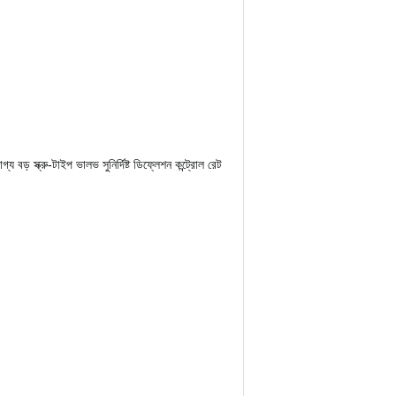
য বড় স্ক্রু-টাইপ ভালভ সুনির্দিষ্ট ডিফ্লেশন কন্ট্রোল রেট