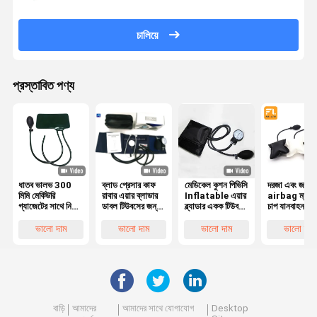
চালিয়ে
প্রস্তাবিত পণ্য
ধাতব ভালভ 300
ব্লাড প্রেসার কাফ
মেডিকেল কুশন পিভিসি
দরজা এবং জানাল
মিমি মের্কিউরি
রাবার এয়ার ব্লাডার
Inflatable এয়ার
airbag ম্যানুয
গ্যাজেটের সাথে নির্ভুল
ডাবল টিউবসের জন্য
ব্ল্যাডার একক টিউব
চাপ যানবাহন আ
রক্তচাপ পরীক্ষার জন্য
ডাবল হেড
এবং মান সঙ্গে অ
ডিভাইস বায়ু পাম্
ইনফ্ল্যাটেবল এয়ার
স্টেথোস্কোপ স্যুট
বিষাক্ত
কীলক রক্ষণাবেক্ষ
ভালো দাম
ভালো দাম
ভালো দাম
ভালো দাম
ব্লাস্টার
বাড়ি
আমাদের
আমাদের সাথে যোগাযোগ
Desktop