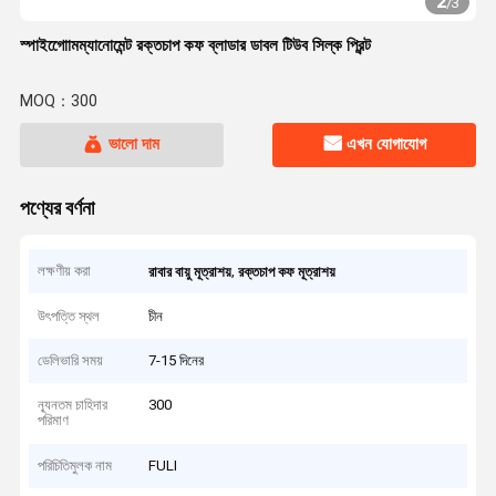
2
/
3
স্পাইগোোমম্যানোমেন্ট রক্তচাপ কফ ব্লাডার ডাবল টিউব সিল্ক প্রিন্ট
MOQ：300
ভালো দাম
এখন যোগাযোগ
পণ্যের বর্ণনা
লক্ষণীয় করা
,
রাবার বায়ু মূত্রাশয়
রক্তচাপ কফ মূত্রাশয়
উৎপত্তি স্থল
চীন
ডেলিভারি সময়
7-15 দিনের
ন্যূনতম চাহিদার
300
পরিমাণ
পরিচিতিমুলক নাম
FULI