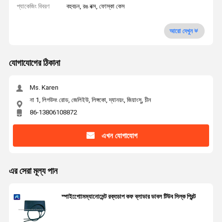
প্যাকেজিং বিবরণ
বহুবচন, রঙ বক্স, ফোস্কা কেস
আরো দেখুন
যোগাযোগের ঠিকানা
Ms. Karen
না 1, লিগউদং রোড, জেলিইউ, লিঙ্গকো, দ্যানয়ং, জিয়াংসু, চীন
86-13806108872
এখন যোগাযোগ
এর সেরা মূল্য পান
স্পাইগোোমম্যানোমেন্ট রক্তচাপ কফ ব্লাডার ডাবল টিউব সিল্ক প্রিন্ট