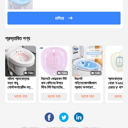
চালিয়ে
প্রস্তাবিত পণ্য
মহিলা প্রসবোত্তর
টয়লেটে ফোল্ডেবল সিট
টয়লেট
প্রসবোত্তর ক্ষত
যত্ন পায়ূ
বাথ বেসিনের উপরে
গাইনোকোলজিকাল
ধোয়া Yoni বাষ্
পোস্টঅপারেটিভ যত্ন
স্টিম সিট টয়লেটের
প্রদাহ অপসারণ
চেয়ার V বাষ্প 
Yoni বাষ্প আসন
জন্য সিট ভেজানোর
Prostatit
মহিলাদের পুরুষদ
ভাঁজযোগ্য
জন্য
হেমোরয়েড যোনি
জন্য
ভালো দাম
ভালো দাম
ভালো দাম
ভালো দাম
সিটজ স্নান Yoni
বাষ্প মল