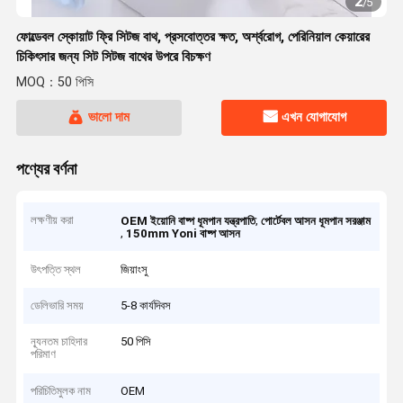
2
/
5
ফোল্ডেবল স্কোয়াট ফ্রি সিটজ বাথ, প্রসবোত্তর ক্ষত, অর্শ্বরোগ, পেরিনিয়াল কেয়ারের
চিকিৎসার জন্য সিট সিটজ বাথের উপরে বিচক্ষণ
MOQ：50 পিসি
ভালো দাম
এখন যোগাযোগ
পণ্যের বর্ণনা
লক্ষণীয় করা
,
OEM ইয়োনি বাষ্প ধূমপান যন্ত্রপাতি
পোর্টেবল আসন ধূমপান সরঞ্জাম
,
150mm Yoni বাষ্প আসন
উৎপত্তি স্থল
জিয়াংসু
ডেলিভারি সময়
5-8 কার্যদিবস
ন্যূনতম চাহিদার
50 পিসি
পরিমাণ
পরিচিতিমুলক নাম
OEM