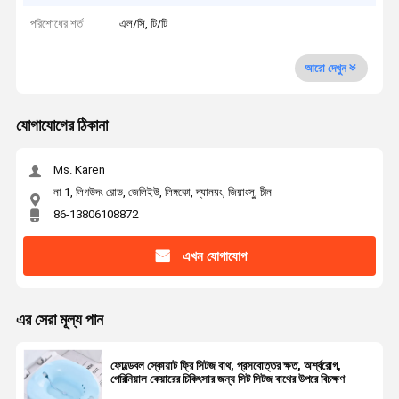
পরিশোধের শর্ত
এল/সি, টি/টি
আরো দেখুন
যোগাযোগের ঠিকানা
Ms. Karen
না 1, লিগউদং রোড, জেলিইউ, লিঙ্গকো, দ্যানয়ং, জিয়াংসু, চীন
86-13806108872
এখন যোগাযোগ
এর সেরা মূল্য পান
ফোল্ডেবল স্কোয়াট ফ্রি সিটজ বাথ, প্রসবোত্তর ক্ষত, অর্শ্বরোগ,
পেরিনিয়াল কেয়ারের চিকিৎসার জন্য সিট সিটজ বাথের উপরে বিচক্ষণ